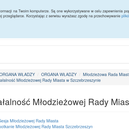
ności
Redakcja
Statystyki
informacji na Twoim komputerze. Są one wykorzystywane w celu zapewnienia po
ej przeglądarce. Korzystając z serwisu wyrażasz zgodę na przechowywanie
plik
Urząd Miejski w Szczebrzes
ORGANA WŁADZY
ORGANA WŁADZY
Młodzieżowa Rada Miast
iałalność Młodzieżowej Rady Miasta w Szczebrzeszynie
ałalność Młodzieżowej Rady Mias
Sesja Młodzieżowej Rady Miasta
potkanie Młodzieżowej Rady Miasta Szczebrzeszyn