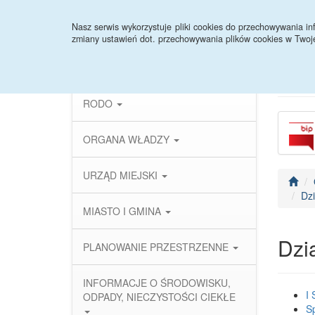
Strona główna
Instrukcja
Deklaracja dostęp
Nasz serwis wykorzystuje pliki cookies do przechowywania 
zmiany ustawień dot. przechowywania plików cookies w Twoj
PRAWO LOKALNE
RODO
ORGANA WŁADZY
URZĄD MIEJSKI
Dz
MIASTO I GMINA
Dzi
PLANOWANIE PRZESTRZENNE
INFORMACJE O ŚRODOWISKU,
I 
ODPADY, NIECZYSTOŚCI CIEKŁE
S