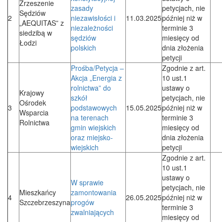
Zrzeszenie
zasady
petycjach, nie
Sędziów
2
niezawisłości i
11.03.2025
później niż w
„AEQUITAS” z
niezależności
terminie 3
siedzibą w
sędziów
miesięcy od
Łodzi
polskich
dnia złożenia
petycji
Prośba/Petycja –
Zgodnie z art.
Akcja „Energia z
10 ust.1
rolnictwa” do
ustawy o
Krajowy
szkół
petycjach, nie
Ośrodek
3
podstawowych
15.05.2025
później niż w
Wsparcia
na terenach
terminie 3
Rolnictwa
gmin wiejskich
miesięcy od
oraz miejsko-
dnia złożenia
wiejskich
petycji
Zgodnie z art.
10 ust.1
ustawy o
W sprawie
petycjach, nie
Mieszkańcy
zamontowania
4
26.05.2025
później niż w
Szczebrzeszyna
progów
terminie 3
zwalniających
miesięcy od