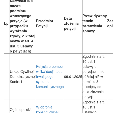
Nazwisko lub
nazwa
podmiotu
wnoszącego
Przewidywany
Data
petycje (w
Przedmiot
termin
Za
Lp.
złożenia
przypadku
Petycji
załatwienia
opi
petycji
wyrażenia
sprawy
zgody, o której
mowa w art. 4
ust. 3 ustawy
o petycjach)
Zgodnie z art.
10 ust.1
Petycja o pomoc
ustawy o
Urząd Cywilnej i
w likwidacji nadal
petycjach, nie
1
Demokratycznej
trwającego
09.01.2025
później niż w
Kontroli
systemu
terminie 3
komunistycznego
miesięcy od
dnia złożenia
petycji
Zgodnie z art.
W obronie
10 ust.1
Ogólnopolskie
konstytucyjnej
ustawy o