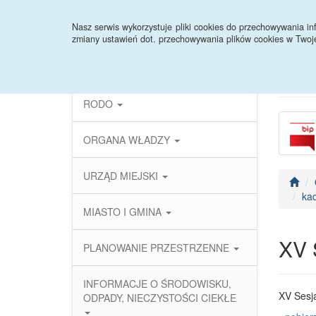
Strona główna
Instrukcja
Deklaracja dostęp
Nasz serwis wykorzystuje pliki cookies do przechowywania 
zmiany ustawień dot. przechowywania plików cookies w Twoj
PRAWO LOKALNE
RODO
ORGANA WŁADZY
URZĄD MIEJSKI
ka
MIASTO I GMINA
XV 
PLANOWANIE PRZESTRZENNE
INFORMACJE O ŚRODOWISKU,
XV Sesja
ODPADY, NIECZYSTOŚCI CIEKŁE