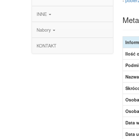
-
pobier
INNE
Meta
Nabory
Inform
KONTAKT
Ilość 
Podmi
Nazwa
Skróc
Osoba,
Osoba,
Data w
Data u