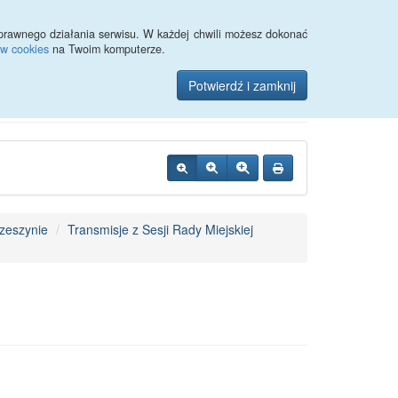
Przycisk wyszukaj duży
Szukaj
prawnego działania serwisu. W każdej chwili możesz dokonać
ów cookies
na Twoim komputerze.
zynie
Potwierdź i zamknij
zeszynie
Transmisje z Sesji Rady Miejskiej