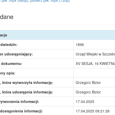
z plik .mp4 (480p)
,
pobierz plik .mp4 (720p)
dane
acje
odwiedzin:
1896
ot udostępniający:
Urząd Miejski w Szczeb
 dokumentu:
XV SESJA, 16 KWIETNI
ony opis:
 która wytworzyła informację:
Grzegorz Bizior
 która udostępnia informację:
Grzegorz Bizior
ytworzenia informacji:
17.04.2025
dostępnienia informacji:
17.04.2025 09:21:26