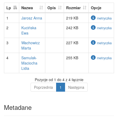
Lp
Nazwa
Opis
Rozmiar
Opcje
1
Jarosz Anna
219 KB
metryczka
2
Kucińska
242 KB
metryczka
Ewa
3
Wachowicz
227 KB
metryczka
Marta
4
Samulak-
255 KB
metryczka
Maciocha
Lidia
Pozycje od 1 do 4 z 4 łącznie
Poprzednia
1
Następna
Metadane